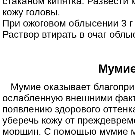
стаканом кипятка. Развести м
кожу головы.
При ожоговом облысении 3 г
Раствор втирать в очаг облыс
Мумие
Мумие оказывает благоприя
ослабленную внешними факт
появлению здорового оттенка
уберечь кожу от преждеврем
морщин. С помощью мумие м